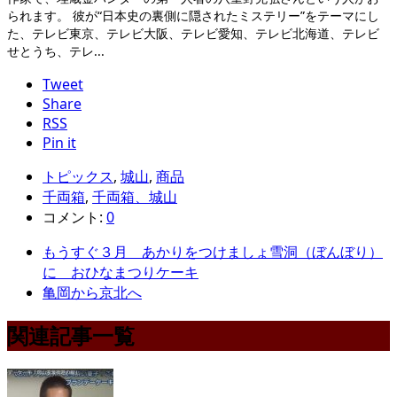
られます。 彼が“日本史の裏側に隠されたミステリー”をテーマにし
た、テレビ東京、テレビ大阪、テレビ愛知、テレビ北海道、テレビ
せとうち、テレ...
Tweet
Share
RSS
Pin it
トピックス
,
城山
,
商品
千両箱
,
千両箱、城山
コメント:
0
もうすぐ３月 あかりをつけましょ雪洞（ぼんぼり）
に おひなまつりケーキ
亀岡から京北へ
関連記事一覧