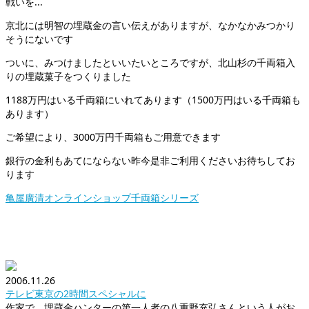
戦いを...
京北には明智の埋蔵金の言い伝えがありますが、なかなかみつかり
そうにないです
ついに、みつけましたといいたいところですが、北山杉の千両箱入
りの埋蔵菓子をつくりました
1188万円はいる千両箱にいれてあります（1500万円はいる千両箱も
あります）
ご希望により、3000万円千両箱もご用意できます
銀行の金利もあてにならない昨今是非ご利用くださいお待ちしてお
ります
亀屋廣清オンラインショップ千両箱シリーズ
2006.11.26
テレビ東京の2時間スペシャルに
作家で、埋蔵金ハンターの第一人者の八重野充弘さんという人がお