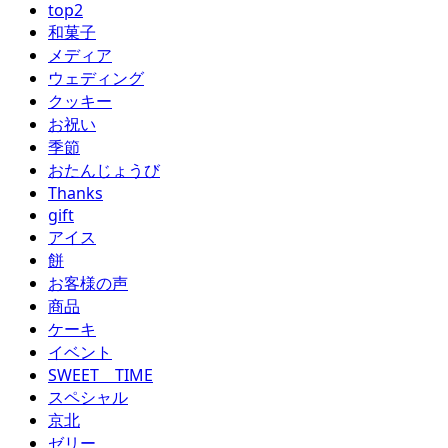
top2
和菓子
メディア
ウェディング
クッキー
お祝い
季節
おたんじょうび
Thanks
gift
アイス
餅
お客様の声
商品
ケーキ
イベント
SWEET TIME
スペシャル
京北
ゼリー