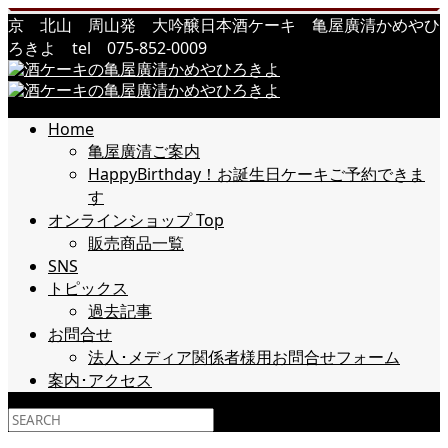
京 北山 周山発 大吟醸日本酒ケーキ 亀屋廣清かめやひ
ろきよ tel 075-852-0009
Home
亀屋廣清ご案内
HappyBirthday！お誕生日ケーキご予約できま
す
オンラインショップ Top
販売商品一覧
SNS
トピックス
過去記事
お問合せ
法人･メディア関係者様用お問合せフォーム
案内･アクセス