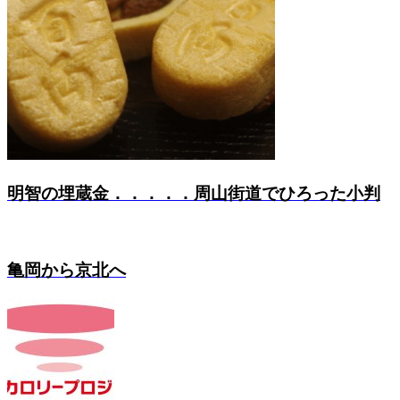
明智の埋蔵金．．．．．周山街道でひろった小判
亀岡から京北へ