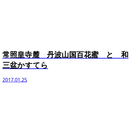
常照皇寺麓 丹波山国百花蜜 と 和
三盆かすてら
2017.01.25