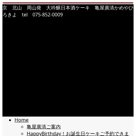
京 北山 周山発 大吟醸日本酒ケーキ 亀屋廣清かめやひ
ろきよ tel 075-852-0009
Home
亀屋廣清ご案内
HappyBirthday！お誕生日ケーキご予約できま