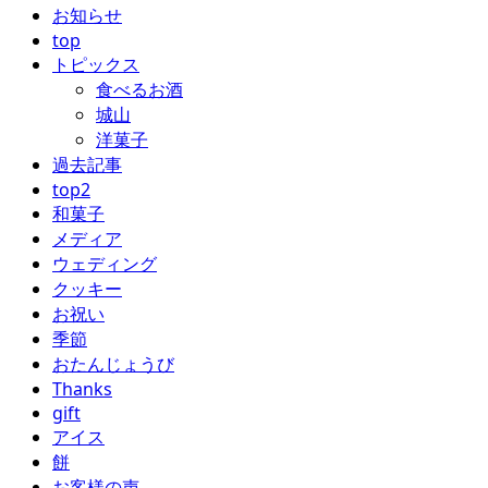
お知らせ
top
トピックス
食べるお酒
城山
洋菓子
過去記事
top2
和菓子
メディア
ウェディング
クッキー
お祝い
季節
おたんじょうび
Thanks
gift
アイス
餅
お客様の声