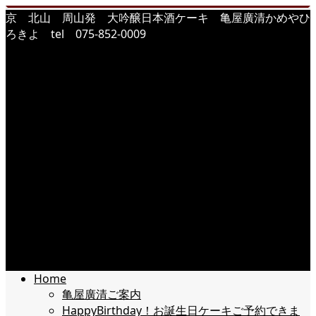
京 北山 周山発 大吟醸日本酒ケーキ 亀屋廣清かめやひ
ろきよ tel 075-852-0009
Home
亀屋廣清ご案内
HappyBirthday！お誕生日ケーキご予約できま