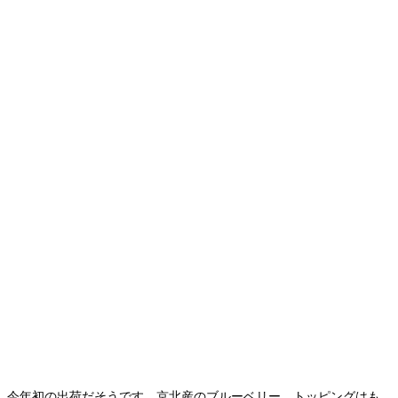
今年初の出荷だそうです 京北産のブルーベリー トッピングはも