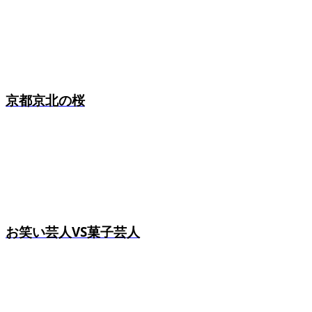
京都京北の桜
お笑い芸人VS菓子芸人