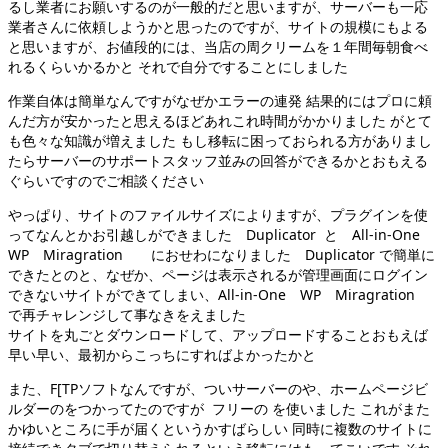
るし業者にお願いするのが一般的だと思いますが、サーバーも一応
業者さんに依頼しようかと思ったのですが、サイトの規模にもよる
と思いますが、お値段的には、当店の周クリームを１年間毎朝食べ
れるくらいかるかと それで自分ですることにしました
作業自体は簡単なんですがなぜかエラーの連発 結果的にはプロに頼
んだ方が安かったと思えるほどあれこれ時間がかかりました がとて
も色々な知識が増えました もし移転に困っておられる方がありまし
たらサーバーのサポートスタッフ並みの回答ができるかとおもえる
ぐらいですのでご相談ください
やっぱり、サイトのファイルサイズによりますが、プラグインを使
ってなんとかお引越しができました Duplicator と All-in-One
WP Miragration におせわになりました Duplicator で簡単に
できたとのと、なぜか、ページは表示されるが管理画面にログイン
できないサイトができてしまい、All-in-One WP Miragration
で再チャレンジして事なきをえました
サイトを丸ごとダウンロードして、アップロードすることおもえば
早い早い、最初からこっちにすればよかったかと
また、F[TPソフトなんですが、ついサーバーのや、ホームページビ
ルダーのをつかってたのですが フリーの を使いました これがまた
かゆいところに手が届くというかすばらしい 同時に複数のサイトに