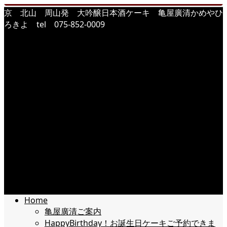
京 北山 周山発 大吟醸日本酒ケーキ 亀屋廣清かめやひ
ろきよ tel 075-852-0009
Home
亀屋廣清ご案内
HappyBirthday！お誕生日ケーキご予約できま