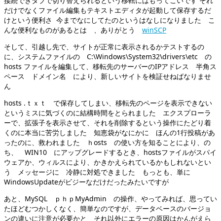
接続できタブで切り替えられるという移転にはもってこいです それ
だけでなくファイル編集もテキストエディタが起動して保存するだ
けという便利さ 今までなにしてたのというはなしになりました こ
んな便利なものがあるとは 、ありがとう
winSCP
そして、引越し先で、サイトが正常に表示されるかテストするの
に、システムファイルの C:\Windows\System32\drivers\etc の
hosts ファイルを編集して、移転先のサーバーのIPアドレス 半角ス
ペース ドメイン名 により、新しいサイトを検証せねばなりませ
ん
hosts .ｔｘｔ で保存してしまい、移転先のページを表示できない
というミスに気づくのに結構時間をとられました エクスプローラ
ーで、拡張子を表示させて、それを削除するという操作にたどり着
くのに本当に苦労しました 知恵袋がなにかに ほんの1行投稿があ
ったのに、救われました ｈosts の使い方を知ることにより、の
ち、 WIN10 にアップグレードするとき、hostsファイルがスパイ
ウェアか、ウィルスにより、かきかえられているかもしれないとい
う メッセージに 冷静に対処できました もっとも、単に
WindowsUpdateがビジーなだけだったみたいですが
あと、MySQL ｐｈｐMyAdmin の操作、やってみれば、思ってい
たほどむつかしくなく、簡単なのですが、データベースのバージョ
ンの違いに注意が必要かと それ以外にエラーの原因はかんがえら