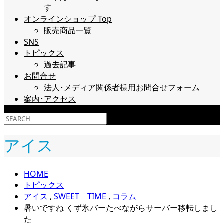
す
オンラインショップ Top
販売商品一覧
SNS
トピックス
過去記事
お問合せ
法人･メディア関係者様用お問合せフォーム
案内･アクセス
アイス
HOME
トピックス
アイス
,
SWEET TIME
,
コラム
暑いですね くず氷バーたべながらサーバー移転しまし
た