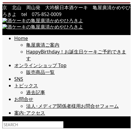
京 北山 周山発 大吟醸日本酒ケーキ 亀屋廣清かめやひ
ろきよ tel 075-852-0009
Home
亀屋廣清ご案内
HappyBirthday！お誕生日ケーキご予約できま
す
オンラインショップ Top
販売商品一覧
SNS
トピックス
過去記事
お問合せ
法人･メディア関係者様用お問合せフォーム
案内･アクセス