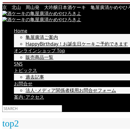
京 北山 周山発 大吟醸日本酒ケーキ 亀屋廣清かめやひろきよ 
Home
亀屋廣清ご案内
HappyBirthday！お誕生日ケーキご予約できます
オンラインショップ Top
販売商品一覧
SNS
トピックス
過去記事
お問合せ
法人･メディア関係者様用お問合せフォーム
案内･アクセス
top2