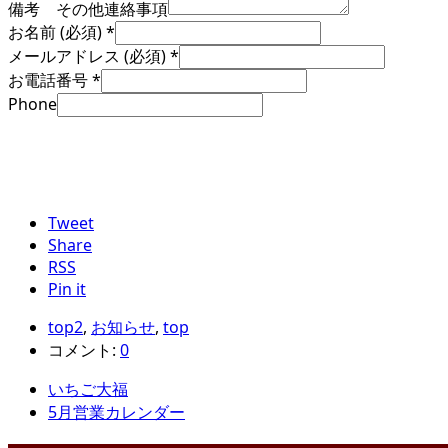
備考 その他連絡事項
お名前 (必須)
*
メールアドレス (必須)
*
お電話番号
*
Phone
Tweet
Share
RSS
Pin it
top2
,
お知らせ
,
top
コメント:
0
いちご大福
5月営業カレンダー