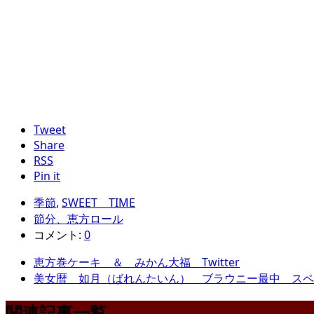
Tweet
Share
RSS
Pin it
季節
,
SWEET TIME
節分、恵方ロール
コメント:
0
恵方巻ケーキ ＆ みかん大福 Twitter
美女暦 如月（ばれんたいん） ブラウニー最中 スペ
関連記事一覧