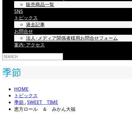
販売商品一覧
SNS
トピックス
過去記事
お問合せ
法人･メディア関係者様用お問合せフォーム
案内･アクセス
季節
HOME
トピックス
季節
,
SWEET TIME
恵方ロール ＆ みかん大福