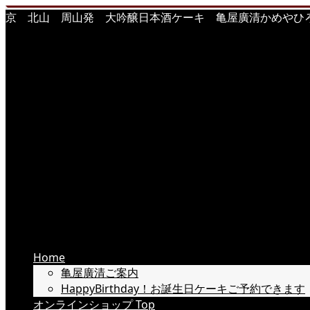
京 北山 周山発 大吟醸日本酒ケーキ 亀屋廣清かめやひろきよ 
Home
亀屋廣清ご案内
HappyBirthday！お誕生日ケーキご予約できます
オンラインショップ Top