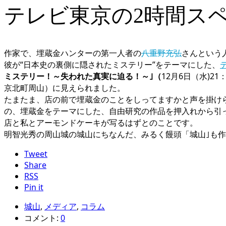
テレビ東京の2時間ス
作家で、埋蔵金ハンターの第一人者の
八重野充弘
さんという
彼が“日本史の裏側に隠されたミステリー”をテーマにした、
ミステリー！～失われた真実に迫る！～｣（
12月6日（水)2
京北町周山）に見えられました。
たまたま、店の前で埋蔵金のことをしってますかと声を掛け
の、埋蔵金をテーマにした、自由研究の作品を押入れから引
店と私とアーモンドケーキが写るはずとのことです。
明智光秀の周山城の城山にちなんだ、みるく饅頭「城山｣も作っ
Tweet
Share
RSS
Pin it
城山
,
メディア
,
コラム
コメント:
0