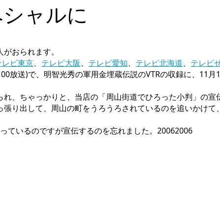
ペシャルに
人がおられます。
テレビ東京
、
テレビ大阪
、
テレビ愛知
、
テレビ北海道
、
テレビ
1：00放送)で、明智光秀の軍用金埋蔵伝説のVTRの収録に、11
られ、ちゃっかりと、当店の「周山街道でひろった小判」の宣
っ張り出して、周山の町をうろうろされているのを追いかけて
ているのですが宣伝するのを忘れました。20062006