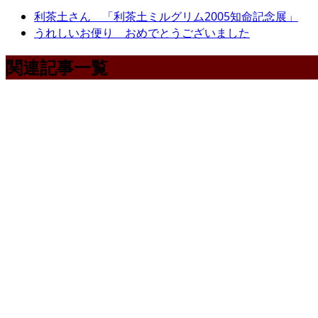
利茶土さん 「利茶土ミルグリム2005知命記念展」
うれしいお便り おめでとうございました
関連記事一覧