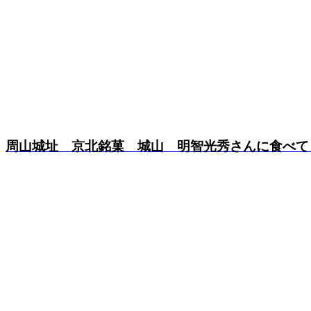
周山城址 京北銘菓 城山 明智光秀さんに食べてもら