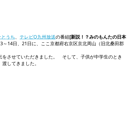
せとうち
、
テレビQ九州放送
の番組
[新説！？みのもんたの日本
月13～14日、21日に、ここ京都府右京区京北周山（旧北桑田郡
伝をさせていただきました。 そして、子供が中学生のとき
、渡してきました。