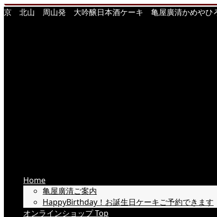
京 北山 周山発 大吟醸日本酒ケーキ 亀屋廣清かめやひろきよ 
Home
亀屋廣清ご案内
HappyBirthday！お誕生日ケーキご予約できます
オンラインショップ Top