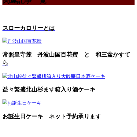
スローカロリーとは
常照皇寺麓 丹波山国百花蜜 と 和三盆かすて
ら
益々繁盛北山杉ます箱入り酒ケーキ
お誕生日ケーキ ネット予約承ります