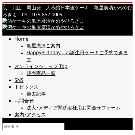
京 北山 周山発 大吟醸日本酒ケーキ 亀屋廣清かめやひ
ろきよ tel 075-852-0009
Home
亀屋廣清ご案内
HappyBirthday！お誕生日ケーキご予約できま
す
オンラインショップ Top
販売商品一覧
SNS
トピックス
過去記事
お問合せ
法人･メディア関係者様用お問合せフォーム
案内･アクセス