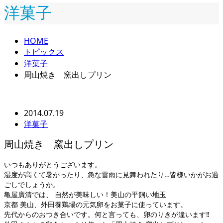
洋菓子
HOME
トピックス
洋菓子
周山焼き 窯出しプリン
2014.07.19
洋菓子
周山焼き 窯出しプリン
いつもありがとうございます。
湿度が高くて暑かったり、急な雷雨に見舞われたり…皆様いかがお過
ごしでしょうか。
亀屋廣清では、 自然が美味しい！美山の平飼い地玉
京都 美山、外田養鶏場の元気卵をお菓子に使っています。
先代からのおつき合いです。何と言っても、卵のりきが違います‼︎