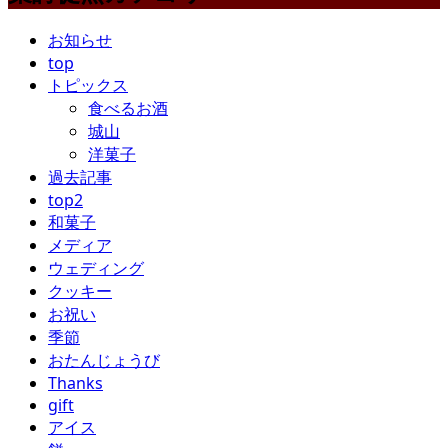
お知らせ
top
トピックス
食べるお酒
城山
洋菓子
過去記事
top2
和菓子
メディア
ウェディング
クッキー
お祝い
季節
おたんじょうび
Thanks
gift
アイス