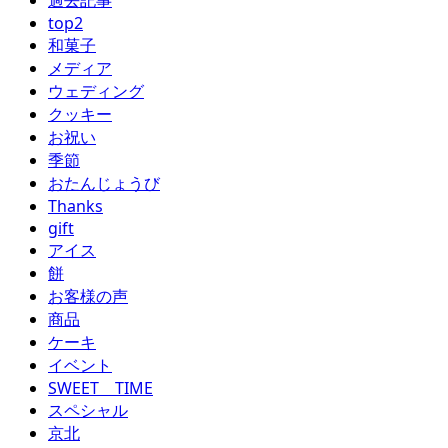
top2
和菓子
メディア
ウェディング
クッキー
お祝い
季節
おたんじょうび
Thanks
gift
アイス
餅
お客様の声
商品
ケーキ
イベント
SWEET TIME
スペシャル
京北