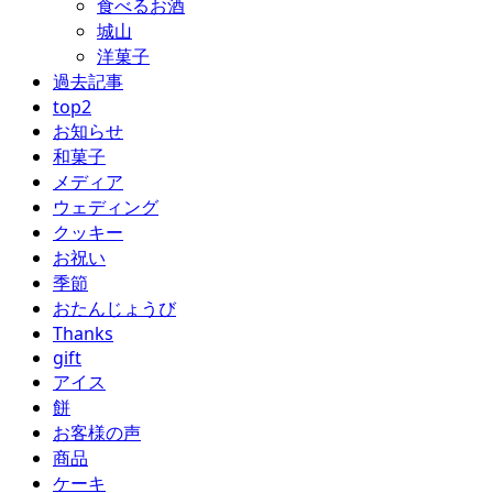
食べるお酒
城山
洋菓子
過去記事
top2
お知らせ
和菓子
メディア
ウェディング
クッキー
お祝い
季節
おたんじょうび
Thanks
gift
アイス
餅
お客様の声
商品
ケーキ