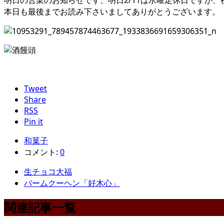
明日の営業のお知らせです、明日2/11は水曜定休日ですが、祝
本日も最後までお読み下さいましてありがとうございます。
Tweet
Share
RSS
Pin it
和菓子
コメント:
0
生チョコ大福
バームクーヘン「好木心」
関連記事一覧