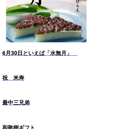
6月30日といえば「水無月」
祝 米寿
最中三兄弟
和敬樹ギフト