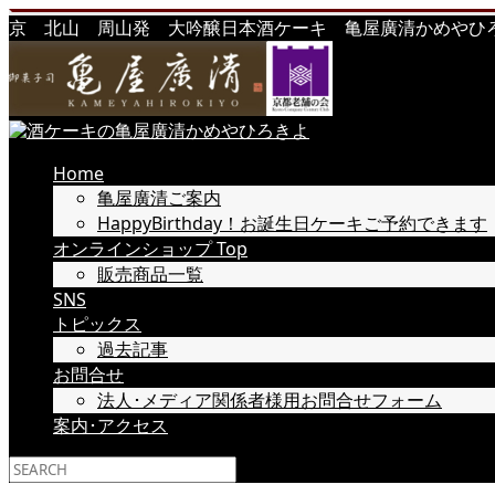
京 北山 周山発 大吟醸日本酒ケーキ 亀屋廣清かめやひろきよ 
Home
亀屋廣清ご案内
HappyBirthday！お誕生日ケーキご予約できます
オンラインショップ Top
販売商品一覧
SNS
トピックス
過去記事
お問合せ
法人･メディア関係者様用お問合せフォーム
案内･アクセス