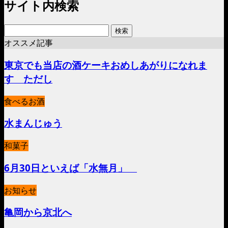
サイト内検索
検
索:
オススメ記事
東京でも当店の酒ケーキおめしあがりになれま
す ただし
食べるお酒
水まんじゅう
和菓子
6月30日といえば「水無月」
お知らせ
亀岡から京北へ