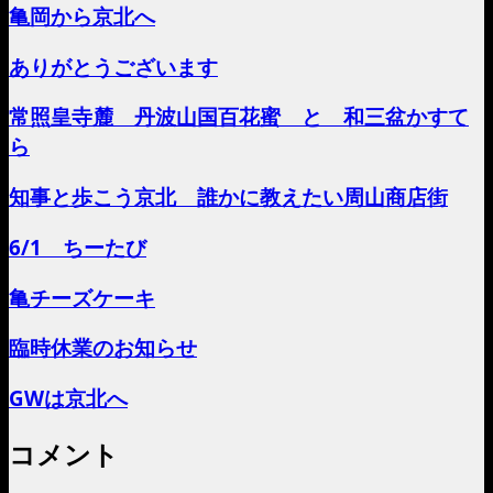
亀岡から京北へ
ありがとうございます
常照皇寺麓 丹波山国百花蜜 と 和三盆かすて
ら
知事と歩こう京北 誰かに教えたい周山商店街
6/1 ちーたび
亀チーズケーキ
臨時休業のお知らせ
GWは京北へ
コメント