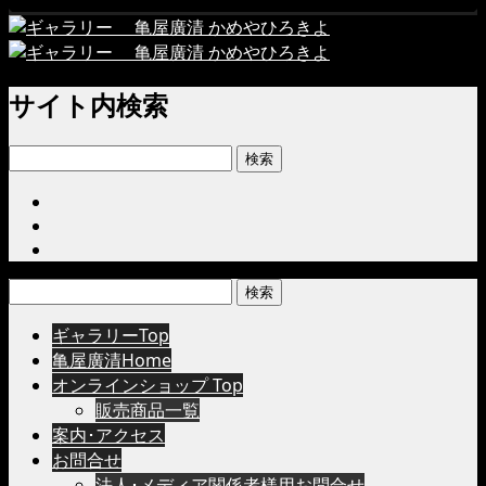
サイト内検索
検
索:
検
索:
ギャラリーTop
亀屋廣清Home
オンラインショップ Top
販売商品一覧
案内･アクセス
お問合せ
法人･メディア関係者様用お問合せ