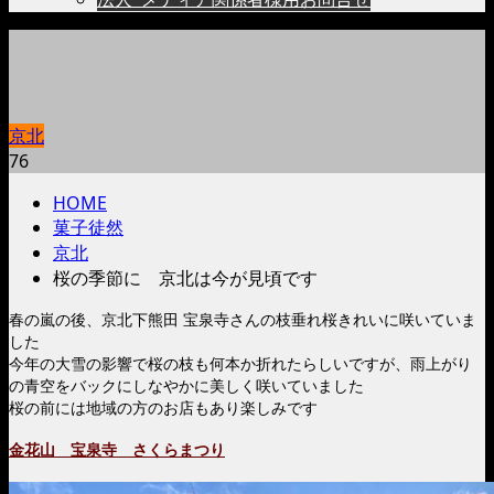
京北
76
HOME
菓子徒然
京北
桜の季節に 京北は今が見頃です
春の嵐の後、京北下熊田 宝泉寺さんの枝垂れ桜きれいに咲いていま
した
今年の大雪の影響で桜の枝も何本か折れたらしいですが、雨上がり
の青空をバックにしなやかに美しく咲いていました
桜の前には地域の方のお店もあり楽しみです
金花山 宝泉寺 さくらまつり