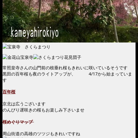
常照皇寺さんの山門前の枝垂れ桜もきれいに咲いているそうです
黒田の百年桜も夜のライトアップが、 4/17から始まっていま
す
百年桜
京北は広うございます
のんびり遅咲きの桜もお楽しみ下さいませ
桜めぐりマップ
周山街道の高雄のツツジもきれいですね