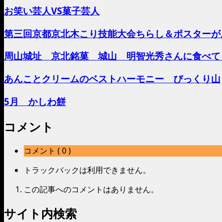
お笑い芸人VS菓子芸人
第三回京都京北木こり技能大会ちらし＆ポスターが
周山城址 京北銘菓 城山 明智光秀さんに食べて
あんことクリームのベストハーモニー びっくり山
5月 かしわ餅
コメント
コメント ( 0 )
トラックバックは利用できません。
この記事へのコメントはありません。
サイト内検索