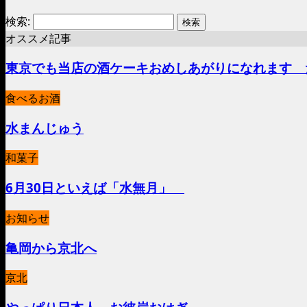
検索:
オススメ記事
東京でも当店の酒ケーキおめしあがりになれます 
食べるお酒
水まんじゅう
和菓子
6月30日といえば「水無月」
お知らせ
亀岡から京北へ
京北