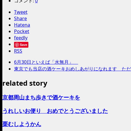
コメント:
0
Tweet
Share
Hatena
Pocket
feedly
Save
RSS
6月30日といえば「水無月」
東京でも当店の酒ケーキおめしあがりになれます ただ
related story
京都周山まち歩きで酒ケーキを
うれしいお便り おめでとうございました
栗むしようかん