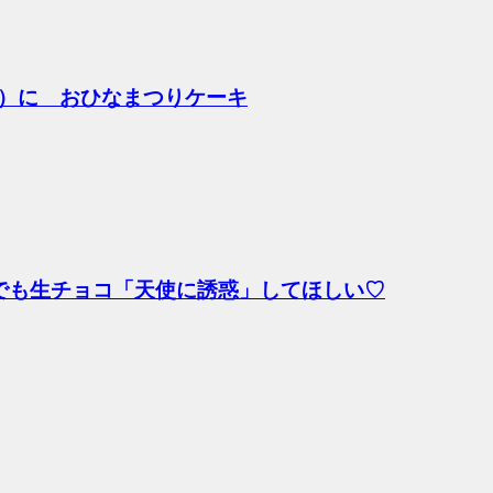
）に おひなまつりケーキ
でも生チョコ「天使に誘惑」してほしい♡