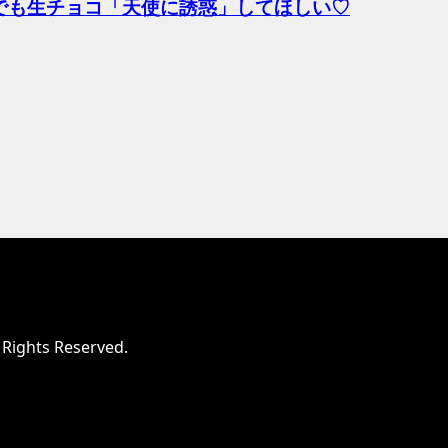
でも生チョコ「天使に誘惑」してほしい♡
ts Reserved.
rs/0/kameyahirokiyo/web/kameyahirokiyo.com/201806
 eval()'d code
on line
43