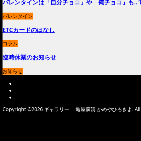
バレンタインは「自分チョコ」や「俺チョコ」も‥
バレンタイン
ETCカードのはなし
コラム
臨時休業のお知らせ
お知らせ
Copyright ©
2026
ギャラリー 亀屋廣清 かめやひろきよ. All Righ
Warning
: A non-numeric value encountered in
/home/use
light/vendor/twig/twig/lib/Twig/Environment.php(462) :