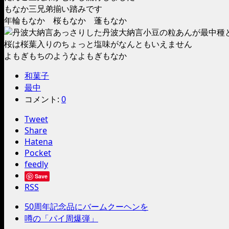
もなか三兄弟揃い踏みです
年輪もなか 桜もなか 蓬もなか
あっさりした丹波大納言小豆の粒あんが最中種
桜は桜葉入りのちょっと塩味がなんともいえません
よもぎもちのようなよもぎもなか
和菓子
最中
コメント:
0
Tweet
Share
Hatena
Pocket
feedly
Save
RSS
50周年記念品にバームクーヘンを
噂の「パイ周爆弾」