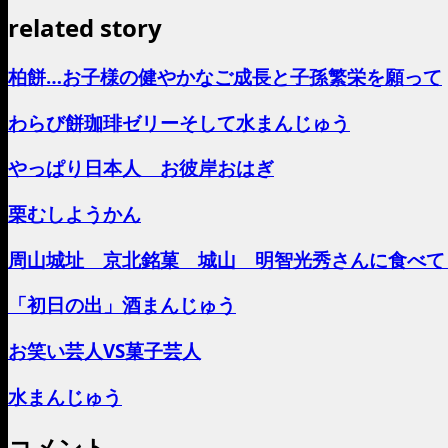
related story
柏餅…お子様の健やかなご成長と子孫繁栄を願って
わらび餅珈琲ゼリーそして水まんじゅう
やっぱり日本人 お彼岸おはぎ
栗むしようかん
周山城址 京北銘菓 城山 明智光秀さんに食べて
「初日の出」酒まんじゅう
お笑い芸人VS菓子芸人
水まんじゅう
コメント