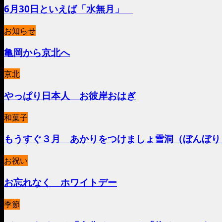
6月30日といえば「水無月」
お知らせ
亀岡から京北へ
京北
やっぱり日本人 お彼岸おはぎ
和菓子
もうすぐ３月 あかりをつけましょ雪洞（ぼんぼり
お祝い
お忘れなく ホワイトデー
季節