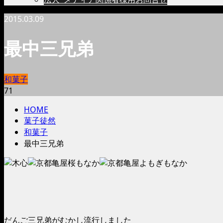
2015.03.09
最中三兄弟
和菓子
71
HOME
菓子徒然
和菓子
最中三兄弟
だんご三兄弟がむかし流行しました