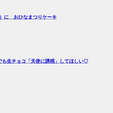
）に おひなまつりケーキ
でも生チョコ「天使に誘惑」してほしい♡