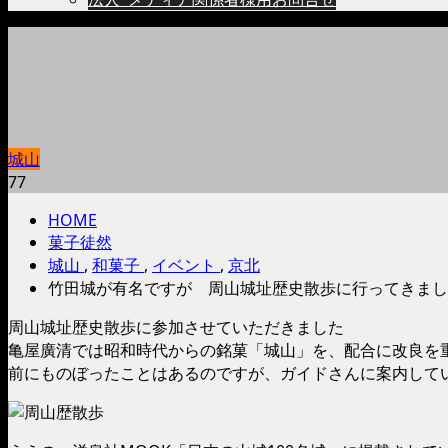
城山
77
HOME
菓子徒然
城山
,
和菓子
,
イベント
,
京北
竹田城が有名ですが 周山城址歴史散歩に行ってきまし
周山城址歴史散歩に参加させていただきました
亀屋廣清では昭和時代からの銘菓「城山」を、配合に改良を
前にものぼったことはあるのですが、ガイドさんに案内して