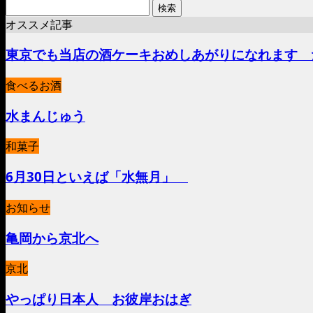
検
索:
オススメ記事
東京でも当店の酒ケーキおめしあがりになれます 
食べるお酒
水まんじゅう
和菓子
6月30日といえば「水無月」
お知らせ
亀岡から京北へ
京北
やっぱり日本人 お彼岸おはぎ