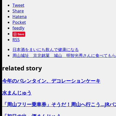
Tweet
Share
Hatena
Pocket
feedly
Save
RSS
日本酒をまいにち飲んで健康になる
周山城址 京北銘菓 城山 明智光秀さんに食べてもら
related story
今年のバレンタイン、デコレーションケーキ
水まんじゅう
「周山フリー乗車券」そうだ！周山へ行こう…JRバ