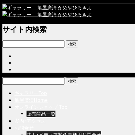
サイト内検索
検
索:
検
索:
ギャラリーTop
亀屋廣清Home
オンラインショップ Top
販売商品一覧
案内･アクセス
お問合せ
法人･メディア関係者様用お問合せ