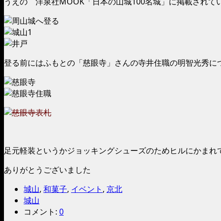
うえの 洋泉社MOOK「日本の山城100名城」に掲載され
登る前にはふもとの「慈眼寺」さんの寺井住職の明智光秀に
足元軽装というかジョッキングシューズのためヒルにかまれ
ありがとうございました
城山
,
和菓子
,
イベント
,
京北
城山
コメント:
0