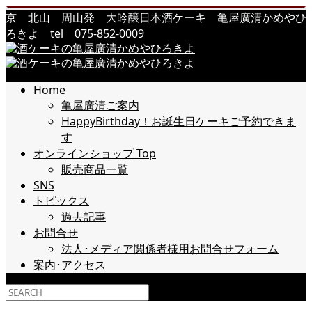
京 北山 周山発 大吟醸日本酒ケーキ 亀屋廣清かめやひ
ろきよ tel 075-852-0009
Home
亀屋廣清ご案内
HappyBirthday！お誕生日ケーキご予約できま
す
オンラインショップ Top
販売商品一覧
SNS
トピックス
過去記事
お問合せ
法人･メディア関係者様用お問合せフォーム
案内･アクセス