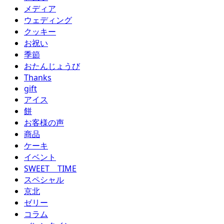
メディア
ウェディング
クッキー
お祝い
季節
おたんじょうび
Thanks
gift
アイス
餅
お客様の声
商品
ケーキ
イベント
SWEET TIME
スペシャル
京北
ゼリー
コラム