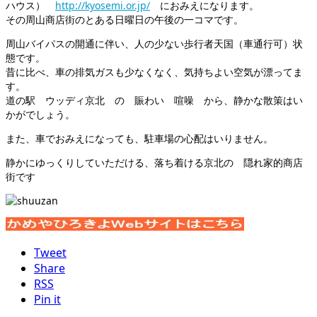
ハウス）
http://kyosemi.or.jp/
におみえになります。
その周山商店街のとある日曜日の午後の一コマです。
周山バイパスの開通に伴い、人の少ない歩行者天国（車通行可）状
態です。
昔に比べ、車の排気ガスも少なくなく、気持ちよい空気が漂ってま
す。
道の駅 ウッディ京北 の 賑わい 喧噪 から、静かな散策はい
かがでしょう。
また、車でおみえになっても、駐車場の心配はいりません。
静かにゆっくりしていただける、落ち着ける京北の 隠れ家的商店
街です
Tweet
Share
RSS
Pin it