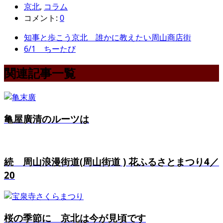
京北
,
コラム
コメント:
0
知事と歩こう京北 誰かに教えたい周山商店街
6/1 ちーたび
関連記事一覧
亀屋廣清のルーツは
続 周山浪漫街道(周山街道 ) 花ふるさとまつり4／
20
桜の季節に 京北は今が見頃です