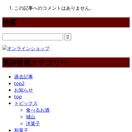
この記事へのコメントはありません。
検索
菓詩徒然カテゴリー
過去記事
top2
お知らせ
top
トピックス
食べるお酒
城山
洋菓子
和菓子