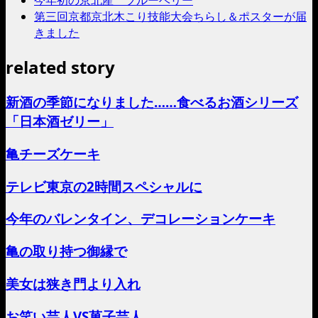
今年初の京北産 ブルーベリー
第三回京都京北木こり技能大会ちらし＆ポスターが届
きました
related story
新酒の季節になりました……食べるお酒シリーズ
「日本酒ゼリー」
亀チーズケーキ
テレビ東京の2時間スペシャルに
今年のバレンタイン、デコレーションケーキ
亀の取り持つ御縁で
美女は狭き門より入れ
お笑い芸人VS菓子芸人