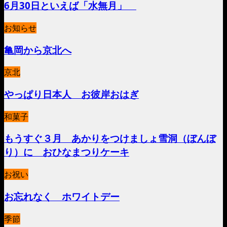
6月30日といえば「水無月」
お知らせ
亀岡から京北へ
京北
やっぱり日本人 お彼岸おはぎ
和菓子
もうすぐ３月 あかりをつけましょ雪洞（ぼんぼ
り）に おひなまつりケーキ
お祝い
お忘れなく ホワイトデー
季節