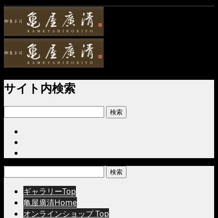
サイト内検索
検
索:
検
索:
ギャラリーTop
亀屋廣清Home
オンラインショップ Top