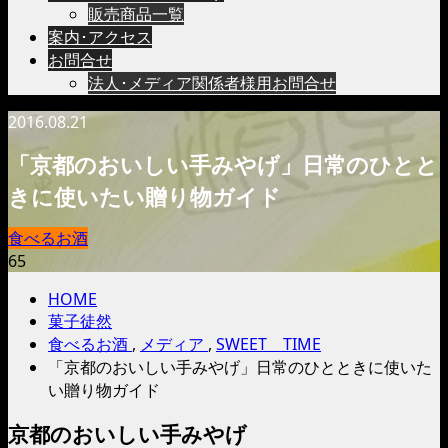
販売商品一覧
案内･アクセス
お問合せ
法人･メディア関係者様用お問合せ
2016.08.21
「京都のおいしい手みやげ」日常のひとと
きに使いたい贈り物ガイド
食べるお酒
65
HOME
菓子徒然
食べるお酒
,
メディア
,
SWEET TIME
「京都のおいしい手みやげ」日常のひとときに使いた
い贈り物ガイド
京都のおいしい手みやげ