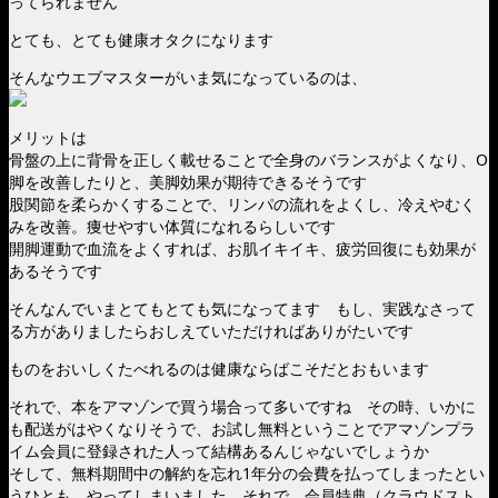
ってられません
とても、とても健康オタクになります
そんなウエブマスターがいま気になっているのは、
メリットは
骨盤の上に背骨を正しく載せることで全身のバランスがよくなり、O
脚を改善したりと、美脚効果が期待できるそうです
股関節を柔らかくすることで、リンパの流れをよくし、冷えやむく
みを改善。痩せやすい体質になれるらしいです
開脚運動で血流をよくすれば、お肌イキイキ、疲労回復にも効果が
あるそうです
そんなんでいまとてもとても気になってます もし、実践なさって
る方がありましたらおしえていただければありがたいです
ものをおいしくたべれるのは健康ならばこそだとおもいます
それで、本をアマゾンで買う場合って多いですね その時、いかに
も配送がはやくなりそうで、お試し無料ということでアマゾンプラ
イム会員に登録された人って結構あるんじゃないでしょうか
そして、無料期間中の解約を忘れ1年分の会費を払ってしまったとい
うひとも やってしまいました それで、会員特典（クラウドスト