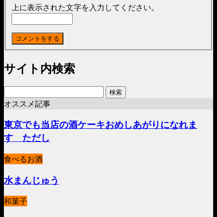
上に表示された文字を入力してください。
サイト内検索
検
索:
オススメ記事
東京でも当店の酒ケーキおめしあがりになれま
す ただし
食べるお酒
水まんじゅう
和菓子