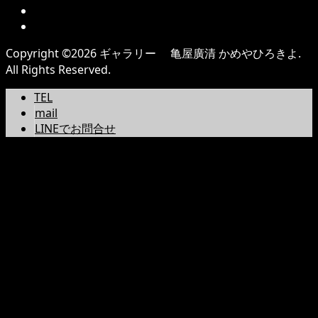
Copyright ©
2026
ギャラリー 亀屋廣清 かめやひろきよ.
All Rights Reserved.
TEL
mail
LINEでお問合せ
Warning
: A non-numeric value encountered in
/home/users/0/kameyahirokiyo/web/kameyahirokiyo
content/plugins/wp-social-bookmarking-
light/vendor/twig/twig/lib/Twig/Environment.php(462