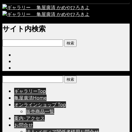
サイト内検索
検
索:
検
索:
ギャラリーTop
亀屋廣清Home
オンラインショップ Top
販売商品一覧
案内･アクセス
お問合せ
法人･メディア関係者様用お問合せ