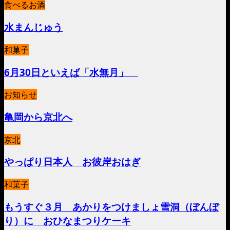
食べるお酒
水まんじゅう
和菓子
6月30日といえば「水無月」
お知らせ
亀岡から京北へ
京北
やっぱり日本人 お彼岸おはぎ
和菓子
もうすぐ３月 あかりをつけましょ雪洞（ぼんぼ
り）に おひなまつりケーキ