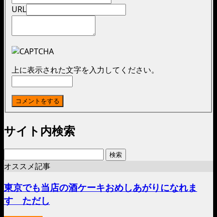
URL
上に表示された文字を入力してください。
サイト内検索
検
索:
オススメ記事
東京でも当店の酒ケーキおめしあがりになれま
す ただし