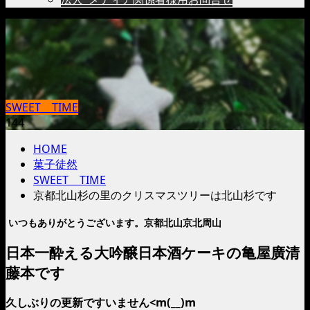
SWEET TIME
144
HOME
菓子徒然
SWEET TIME
京都北山杉の里のクリスマスツリーは北山杉です
いつもありがとうございます。京都北山京北周山
日本一酔える大吟醸日本酒ケーキの亀屋廣清
藤本です
久しぶりの更新ですいません<m(__)m