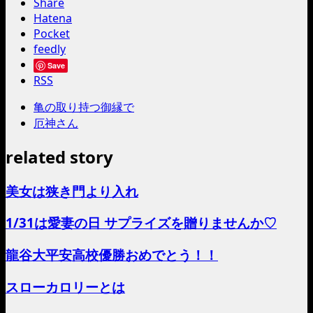
Share
Hatena
Pocket
feedly
Save
RSS
亀の取り持つ御縁で
厄神さん
related story
美女は狭き門より入れ
1/31は愛妻の日 サプライズを贈りませんか♡
龍谷大平安高校優勝おめでとう！！
スローカロリーとは