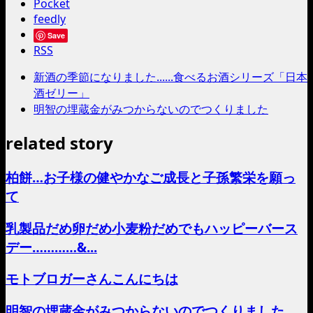
Pocket
feedly
Save
RSS
新酒の季節になりました......食べるお酒シリーズ「日本
酒ゼリー」
明智の埋蔵金がみつからないのでつくりました
related story
柏餅…お子様の健やかなご成長と子孫繁栄を願っ
て
乳製品だめ卵だめ小麦粉だめでもハッピーバース
デー…………&...
モトブロガーさんこんにちは
明智の埋蔵金がみつからないのでつくりました