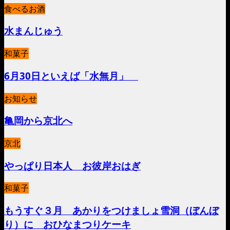
食べるお酒
水まんじゅう
和菓子
6月30日といえば「水無月」
お知らせ
亀岡から京北へ
京北
やっぱり日本人 お彼岸おはぎ
和菓子
もうすぐ３月 あかりをつけましょ雪洞（ぼんぼ
り）に おひなまつりケーキ