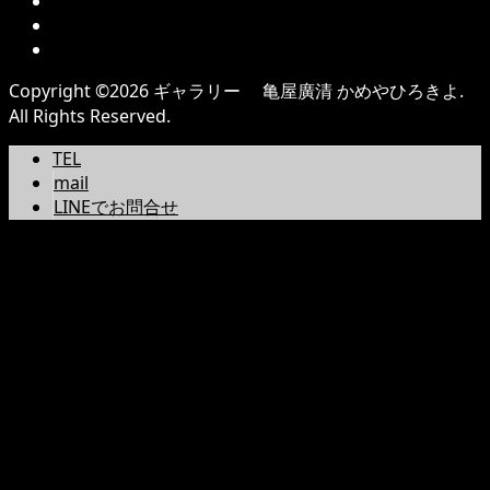
Copyright ©
2026
ギャラリー 亀屋廣清 かめやひろきよ.
All Rights Reserved.
TEL
mail
LINEでお問合せ
Warning
: A non-numeric value encountered in
/home/users/0/kameyahirokiyo/web/kameyahirokiyo
content/plugins/wp-social-bookmarking-