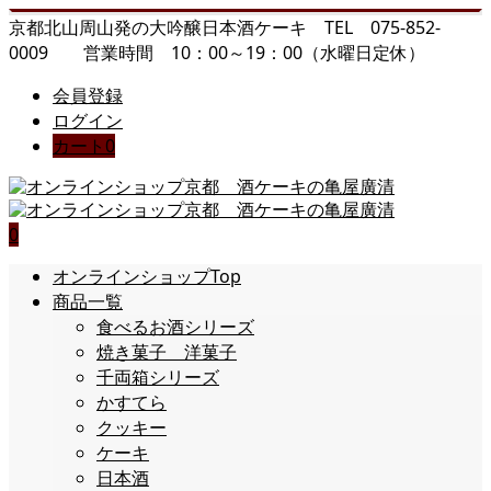
京都北山周山発の大吟醸日本酒ケーキ TEL 075-852-
0009 営業時間 10：00～19：00（水曜日定休）
会員登録
ログイン
カート
0
0
オンラインショップTop
商品一覧
食べるお酒シリーズ
焼き菓子 洋菓子
千両箱シリーズ
かすてら
クッキー
ケーキ
日本酒