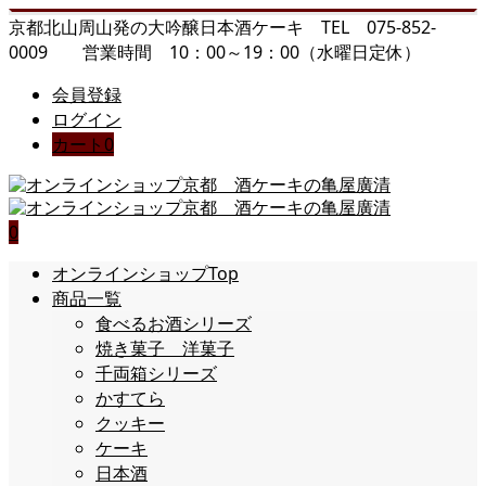
京都北山周山発の大吟醸日本酒ケーキ TEL 075-852-
0009 営業時間 10：00～19：00（水曜日定休）
会員登録
ログイン
カート
0
0
オンラインショップTop
商品一覧
食べるお酒シリーズ
焼き菓子 洋菓子
千両箱シリーズ
かすてら
クッキー
ケーキ
日本酒