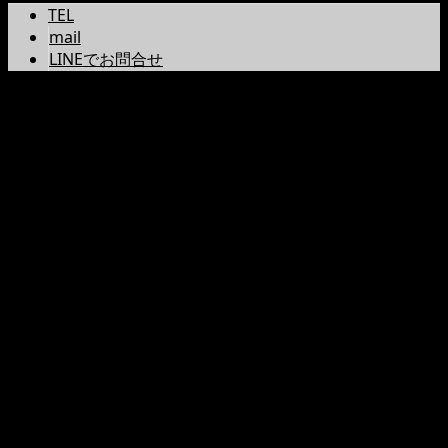
TEL
mail
LINEでお問合せ
Warning
: A non-numeric value encountered in
/home/users/0/kameyahirokiyo/web/kameyahirokiyo
content/plugins/wp-social-bookmarking-
light/vendor/twig/twig/lib/Twig/Environment.php(462
: eval()'d code
on line
43
Warning
: A non-numeric value encountered in
/home/users/0/kameyahirokiyo/web/kameyahirokiyo
content/plugins/wp-social-bookmarking-