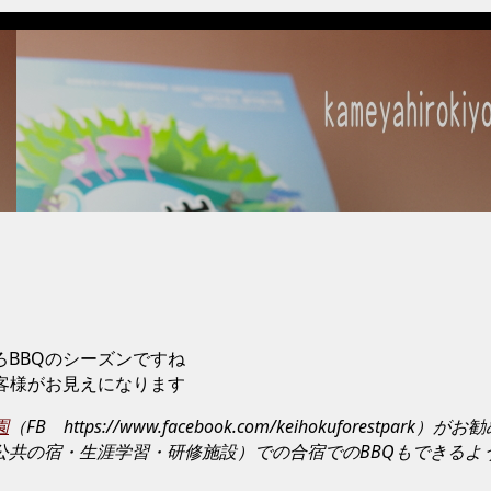
BBQのシーズンですね
客様がお見えになります
園
（FB https://www.facebook.com/keihokuforestpark）が
公共の宿・生涯学習・研修施設）での合宿でのBBQもできるよ