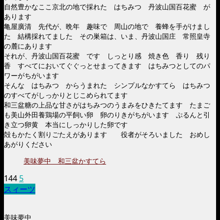
自然豊かなここ京北の地で採れた はちみつ 丹波山国百花蜜 が
あります
亀屋廣清 先代が、晩年 趣味で 周山の地で 養蜂を手がけまし
た 結構採れてました その巣箱は、いま、丹波山国庄 常照皇寺
の麓にあります
それが、丹波山国百花蜜 です しっとり感 焼き色 香り 残り
香 すべてにおいてぐぐっとせまってきます はちみつとしてのパ
ワーがちがいます
そんな はちみつ からうまれた シンプルなかすてら はちみつ
のすべてがしっかりとじこめられてます
和三盆糖の上品な甘さがはちみつのうまみをひきたてます たまご
も美山外田養鶏場の平飼い卵 卵のりきがちがいます ぷるんと引
き立つ卵黄 本当にしっかりした卵です
殻もかたく割りごたえがあります 役者がそろいました おめし
あがりください
美味夢中 和三盆かすてら
144
5
スィーツ
美味夢中