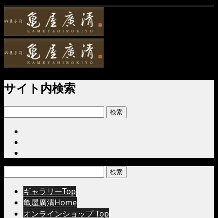
サイト内検索
検
索:
検
索:
ギャラリーTop
亀屋廣清Home
オンラインショップ Top