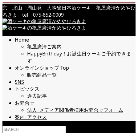
京 北山 周山発 大吟醸日本酒ケーキ 亀屋廣清かめやひ
ろきよ tel 075-852-0009
Home
亀屋廣清ご案内
HappyBirthday！お誕生日ケーキご予約できま
す
オンラインショップ Top
販売商品一覧
SNS
トピックス
過去記事
お問合せ
法人･メディア関係者様用お問合せフォーム
案内･アクセス