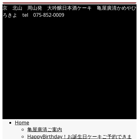
京 北山 周山発 大吟醸日本酒ケーキ 亀屋廣清かめやひ
ろきよ tel 075-852-0009
Home
亀屋廣清ご案内
HappyBirthday！お誕生日ケーキご予約できま