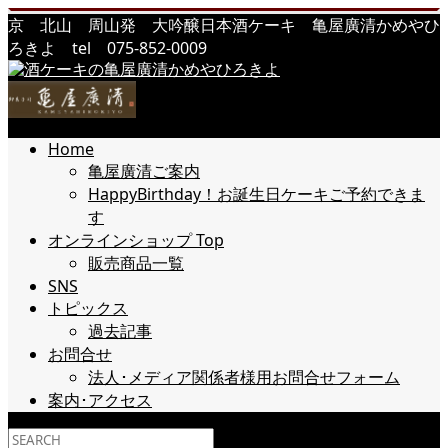
京 北山 周山発 大吟醸日本酒ケーキ 亀屋廣清かめやひ
ろきよ tel 075-852-0009
Home
亀屋廣清ご案内
HappyBirthday！お誕生日ケーキご予約できま
す
オンラインショップ Top
販売商品一覧
SNS
トピックス
過去記事
お問合せ
法人･メディア関係者様用お問合せフォーム
案内･アクセス