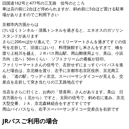
旧国道162号と477号の三叉路 信号のところ
車は店の前に2台ほど停められますが、斜め前に5台ほど置ける駐車
場がありますのでご利用下さい
京都市内方面からは
けいほくトンネル・清風トンネルを過ぎると、エネオスのガソリン
スタンドがあります
さらに200ｍばかり進んで、ファミリーマートさんを過ぎてすぐの信
号を左折して、旧道にはいり、料理旅館すし米さんをすぎて、橋を
渡り上桂川を越え、ＪＲバス周山駅、周山郵便局より、美山、小浜
方向（北へ）50ｍくらい ソフトクリームの看板が目印。
ファミリーマートさんの信号で、左折せずにまっすぐバイパスを進
んだ場合は、京北橋を渡り、左手に京都市右京区役所、京北商工
会、「道の駅」ウッディ京北、スーパーサンダイコーが見える、交
差点を左折して突き当たりの三叉路地点です
当店をさらに行くと、お肉の「登喜和」さんがあります。美山 日
吉方面から（ 北から）ですと、太田の信号で、斜め右に進み、京北
大型交番、ＪＡ、京北森林組合をすぎてすぐです
周山バイパスなら、右手スーパーサンダイコー交差点を右折です
JRバスご利用の場合