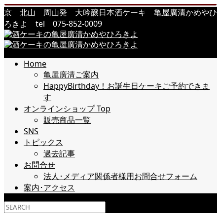
京 北山 周山発 大吟醸日本酒ケーキ 亀屋廣清かめやひ
ろきよ tel 075-852-0009
Home
亀屋廣清ご案内
HappyBirthday！お誕生日ケーキご予約できま
す
オンラインショップ Top
販売商品一覧
SNS
トピックス
過去記事
お問合せ
法人･メディア関係者様用お問合せフォーム
案内･アクセス