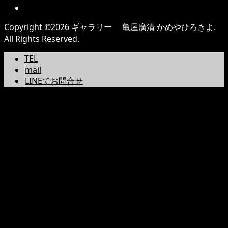
Copyright ©
2026
ギャラリー 亀屋廣清 かめやひろきよ.
All Rights Reserved.
TEL
mail
LINEでお問合せ
Warning
: A non-numeric value encountered in
/home/users/0/kameyahirokiyo/web/kameyahirokiyo
content/plugins/wp-social-bookmarking-
light/vendor/twig/twig/lib/Twig/Environment.php(462
: eval()'d code
on line
43